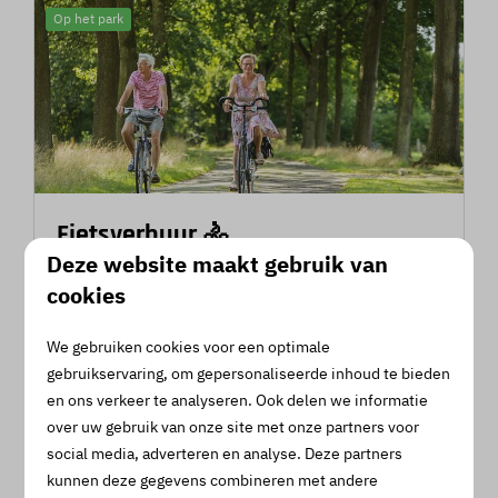
Op het park
Fietsverhuur 🚴
Deze website maakt gebruik van
Huur een fiets of E-bike en ga eropuit. Het
cookies
Nationaal Landschap is een prachtige omgeving
waar veel te ontdekken valt.
We gebruiken cookies voor een optimale
gebruikservaring, om gepersonaliseerde inhoud te bieden
en ons verkeer te analyseren. Ook delen we informatie
Meer
over uw gebruik van onze site met onze partners voor
social media, adverteren en analyse. Deze partners
kunnen deze gegevens combineren met andere