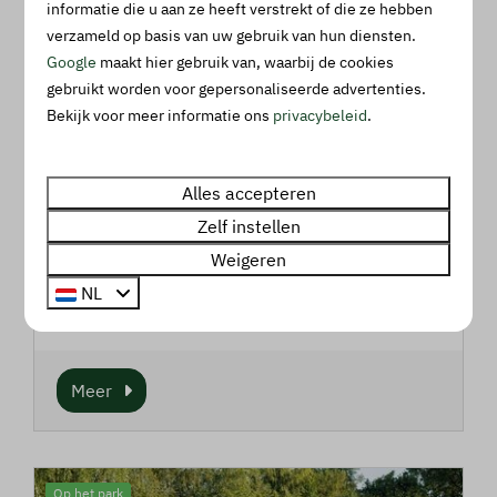
informatie die u aan ze heeft verstrekt of die ze hebben
Op het park
verzameld op basis van uw gebruik van hun diensten.
Google
maakt hier gebruik van, waarbij de cookies
gebruikt worden voor gepersonaliseerde advertenties.
Bekijk voor meer informatie ons
privacybeleid
.
Alles accepteren
Recreatieteam 🎉
Zelf instellen
Weigeren
In het hoogseizoen zorgt het recreatieteam
voor een afwisselend, leuk en gezellig
NL
programma voor de jonge kinderen.
Meer
Op het park