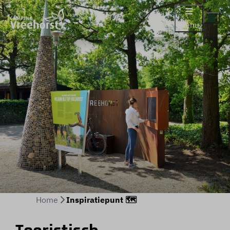
Menu
Home
Inspiratiepunt 🗺️