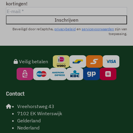
kortingen!
Inschrijven
Beveiligd door reCaptcha,
privacybeleid
en
servicevoorwaarden
zijn van
toepassing.
Veilig betalen
Contact
Vreehorstweg 43
7102 EK Winterswijk
Gelderland
Nederland