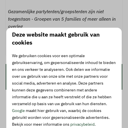
Gezamenlijke partytenten/groepstenten zijn niet
toegestaan - Groepen van 5 families of meer alleen in
overleg
Deze website maakt gebruik van
Energielabel:
cookies
We gebruiken cookies voor een optimale
gebruikservaring, om gepersonaliseerde inhoud te bieden
en ons verkeer te analyseren. Ook delen we informatie
Beschikbaarheid en prijs
over uw gebruik van onze site met onze partners voor
social media, adverteren en analyse. Deze partners
kunnen deze gegevens combineren met andere
informatie die u aan ze heeft verstrekt of die ze hebben
2 gasten
verzameld op basis van uw gebruik van hun diensten.
Google
maakt hier gebruik van, waarbij de cookies
gebruikt worden voor gepersonaliseerde advertenties.
ma
10-08-2026
di
11-08-2026
Bekijk voor meer informatie ons
privacybeleid
.