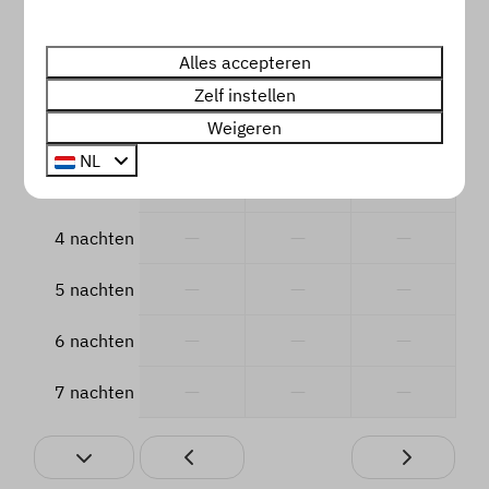
ma
di
wo
10 aug
11 aug
12 aug
Alles accepteren
€ 98
—
—
1 nacht
Zelf instellen
Weigeren
—
—
—
2 nachten
NL
—
—
—
3 nachten
—
—
—
4 nachten
—
—
—
5 nachten
—
—
—
6 nachten
—
—
—
7 nachten