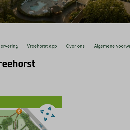
servering
Vreehorst app
Over ons
Algemene voorw
reehorst