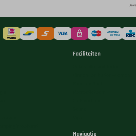
Beve
Faciliteiten
Bekijk alle faciliteiten
Binnen- en buitenzwembad
Sport en Spel
gio
Recreatieteam
sie
Fietsverhuur
Sauna
 vragen
Vijver
Camping Vreehorst
Navigatie