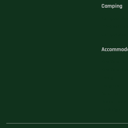
Camping
Kampeerpla
Privé sanitai
Camperplaa
Accommoda
Key West St
Key West Fa
Living
Lodgetent
Safaritent
Round Holly
Ecolodge