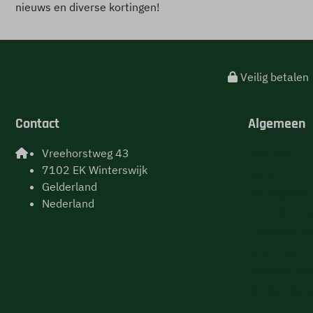
nieuws en diverse kortingen!
Veilig betalen
Contact
Algemeen
Vreehorstweg 43
Over ons
7102 EK Winterswijk
Contact
Gelderland
Plattegrond
Nederland
Ontdek de re
Sfeerimpres
Vakanties
Veelgestelde
Werken bij 