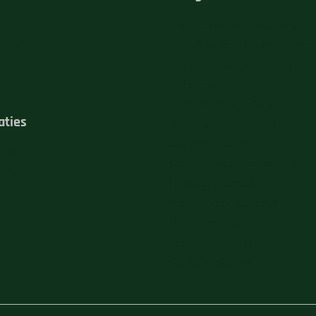
4,5 sterren vakantiepark in 
atsen
Op vakantie in de Achterhoe
r
Camping met prive sanitair
ts
Gelegen nabij Aalten
In de buurt van Obelink
ties
Waterpret in onze zwembad
Camping met visvijver
udio
Camping met recreatieplas
mily
Huisdiervriendelijk
Perfect voor gezinnen
Bijzonder overnachten
Last minute eropuit
Op fietsvakantie