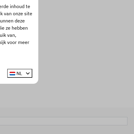
erde inhoud te
k van onze site
 kunnen deze
die ze hebben
uik van,
kijk voor meer
NL