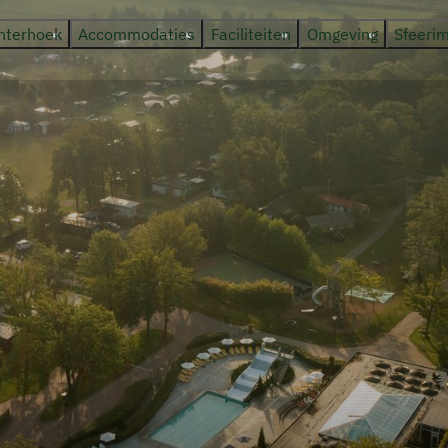
hterhoek
Accommodaties
Faciliteiten
Omgeving
Sfeeri