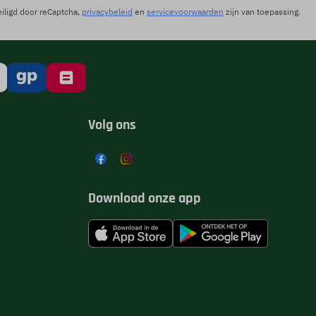
iligd door reCaptcha,
privacybeleid
en
servicevoorwaarden
zijn van toepassing.
Volg ons
Download onze app