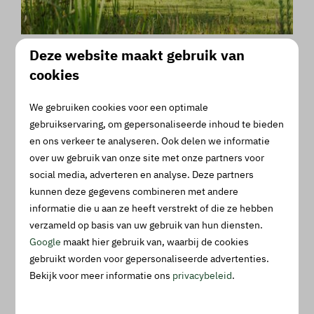
Deze website maakt gebruik van
Vanaf
Comfortplaats Privé Sanitair met
€ 109
cookies
deels verharding
Gelderland, Winterswijk
2 nachten
We gebruiken cookies voor een optimale
2 personen
6
2
gebruikservaring, om gepersonaliseerde inhoud te bieden
en ons verkeer te analyseren. Ook delen we informatie
Campers/Caravans tot 8,5 meter
over uw gebruik van onze site met onze partners voor
10 Ampère stroom (verhoging mogelijk tot
social media, adverteren en analyse. Deze partners
16 Ampère)
kunnen deze gegevens combineren met andere
Extra ruime plaats (ca. 140m²)
informatie die u aan ze heeft verstrekt of die ze hebben
verzameld op basis van uw gebruik van hun diensten.
Privé sanitair - Eigen douche, toilet en
Google
maakt hier gebruik van, waarbij de cookies
wastafel op de plaats
gebruikt worden voor gepersonaliseerde advertenties.
Bekijk voor meer informatie ons
privacybeleid
.
Bekijken