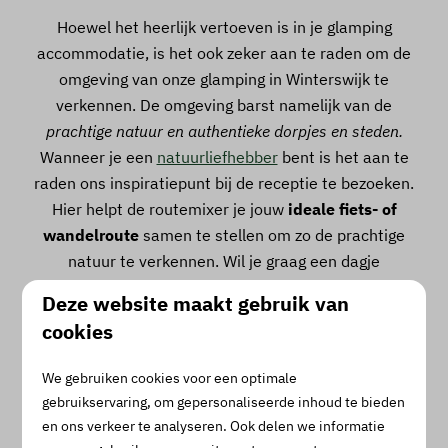
Hoewel het heerlijk vertoeven is in je glamping
accommodatie, is het ook zeker aan te raden om de
omgeving van onze glamping in Winterswijk te
verkennen. De omgeving barst namelijk van de
prachtige natuur en authentieke dorpjes en steden.
Wanneer je een
natuurliefhebber
bent is het aan te
raden ons inspiratiepunt bij de receptie te bezoeken.
Hier helpt de routemixer je jouw
ideale fiets- of
wandelroute
samen te stellen om zo de prachtige
natuur te verkennen. Wil je graag een dagje
winkelen? Ga dan naar Winterswijk of Bocholt. Voor
Deze website maakt gebruik van
kunstliefhebbers is
Villa Mondriaan
een aanrader.
cookies
Hier vind je het vroege werk van de kunstenaar die
van zijn achtste tot twintigste in Winterswijk woonde.
We gebruiken cookies voor een optimale
gebruikservaring, om gepersonaliseerde inhoud te bieden
Op Camping Vreehorst zelf is er ook genoeg te doen
en ons verkeer te analyseren. Ook delen we informatie
voor een geslaagde glamping vakantie in de