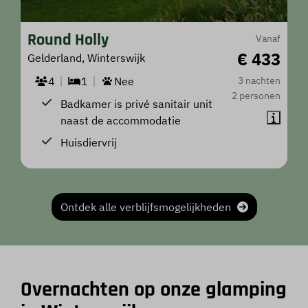
Round Holly
Vanaf
€ 433
Gelderland, Winterswijk
4
1
Nee
3 nachten
2 personen
Badkamer is privé sanitair unit
naast de accommodatie
Huisdiervrij
Ontdek alle verblijfsmogelijkheden
Overnachten op onze glamping