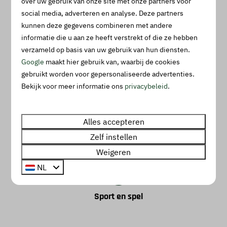
over uw gebruik van onze site met onze partners voor
Achterhoek. Hieronder een greep uit onze faciliteiten:
social media, adverteren en analyse. Deze partners
kunnen deze gegevens combineren met andere
informatie die u aan ze heeft verstrekt of die ze hebben
verzameld op basis van uw gebruik van hun diensten.
Zwembaden
Google
maakt hier gebruik van, waarbij de cookies
gebruikt worden voor gepersonaliseerde advertenties.
Bekijk voor meer informatie ons
privacybeleid
.
Alles accepteren
Recreatieplas
Zelf instellen
Weigeren
NL
Sport en spel